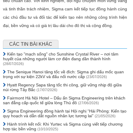
tiêu chuẩn cao. Với kinh nghiệm, đội ngũ chuyên môn vững vàng
và tinh thần trách nhiệm, Sigma cam kết tiếp tục đồng hành cùng
các chủ đầu tư và đối tác để kiến tạo nên những công trình hiện
đại, bền vững và có giá trị lâu dài cho đô thị và cộng đồng.
CÁC TIN BÀI KHÁC
Kiến tạo "mạch sống" cho Sunshine Crystal River – nơi tâm
huyết của những người làm cơ điện đang dần thành hình
(28/07/2026)
The Senique Hanoi tăng tốc về đích: Sigma ghi dấu mốc quan
trọng với sự kiện 22kV và đấu nối nước cấp
(23/07/2026)
Hyatt Regency Sapa tăng tốc thi công, giữ vững nhịp độ giữa
núi rừng Tây Bắc
(17/07/2026)
Fairmont Hà Nội Hotel – Dấu ấn Sigma Engineering trên khách
sạn đẳng cấp quốc tế giữa lòng Thủ đô
(27/06/2026)
Sigma Engineering đồng hành tại Hội nghị “Hải Phòng: Kiến tạo
quy hoạch và dẫn dắt nguồn nhân lực tương lai”
(21/05/2026)
Hành trình kết nối: Khi Yurtec và Sigma cùng viết tiếp chương
hợp tác bền vững
(10/10/2025)