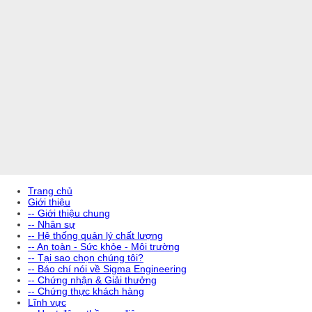
Trang chủ
Giới thiệu
-- Giới thiệu chung
-- Nhân sự
-- Hệ thống quản lý chất lượng
-- An toàn - Sức khỏe - Môi trường
-- Tại sao chọn chúng tôi?
-- Báo chí nói về Sigma Engineering
-- Chứng nhận & Giải thưởng
-- Chứng thực khách hàng
Lĩnh vực