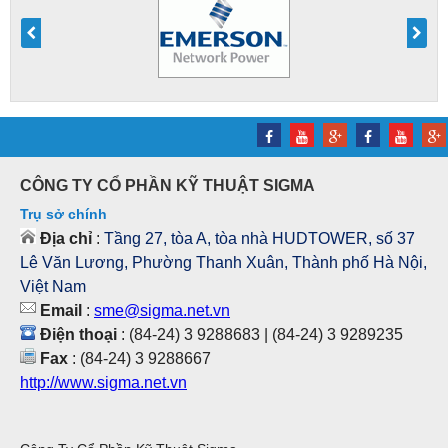
CÔNG TY CỔ PHẦN KỸ THUẬT SIGMA
Trụ sở chính
Địa chỉ
:
Tầng 27, tòa A, tòa nhà HUDTOWER, số 37
Lê Văn Lương, Phường Thanh Xuân, Thành phố Hà Nội,
Việt Nam
Email
:
sme@sigma.net.vn
Điện thoại
: (84-24) 3 9288683 | (84-24) 3 9289235
Fax
: (84-24) 3 9288667
http://www.sigma.net.vn