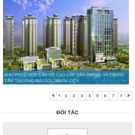
KHU PHỨC HỢP CĂN HỘ CAO CẤP, VĂN PHÒNG VÀ TRUNG
TÂM THƯƠNG MẠI GOLDMARK CITY
1
2
3
4
5
6
7
ĐỐI TÁC