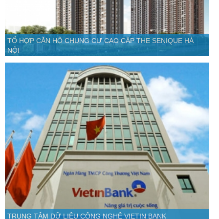
TỔ HỢP CĂN HỘ CHUNG CƯ CAO CẤP THE SENIQUE HÀ
NỘI
TRUNG TÂM DỮ LIỆU CÔNG NGHỆ VIETIN BANK