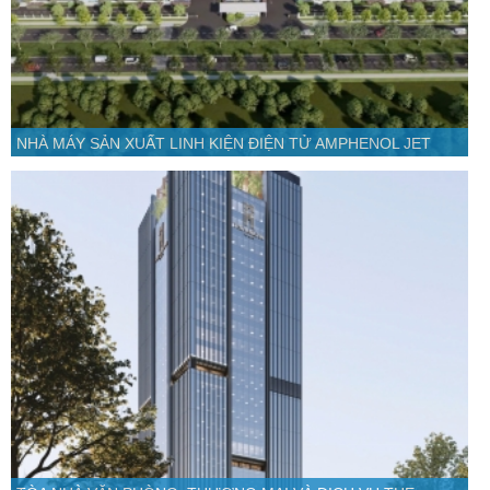
NHÀ MÁY SẢN XUẤT LINH KIỆN ĐIỆN TỬ AMPHENOL JET