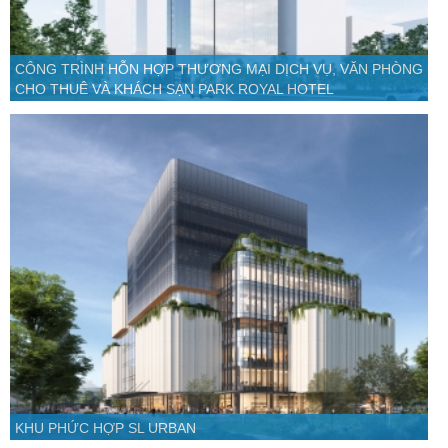
CÔNG TRÌNH HỖN HỢP THƯƠNG MẠI DỊCH VỤ, VĂN PHÒNG
CHO THUÊ VÀ KHÁCH SẠN PARK ROYAL HOTEL
KHU PHỨC HỢP SL URBAN