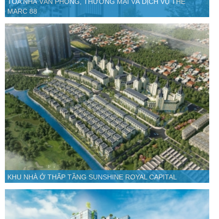
TÒA NHÀ VĂN PHÒNG, THƯƠNG MẠI VÀ DỊCH VỤ THE
MARC 88
KHU NHÀ Ở THẤP TẦNG SUNSHINE ROYAL CAPITAL