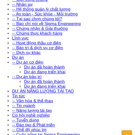
-- Nhân sự
-- Hệ thống quản lý chất lượng
-- An toàn - Sức khỏe - Môi trường
-- Tại sao chọn chúng tôi?
-- Báo chí nói về Sigma Engineering
-- Chứng nhận & Giải thưởng
-- Chứng thực khách hàng
Lĩnh vực
-- Hoạt động thầu cơ điện
-- Bảo trì & dịch vụ cơ điện
-- Dịch vụ khác
Dự án
-- Dự án cơ điện
Dự án đã hoàn thành
Dự án đang triển khai
-- Dự án bảo trì
Dự án đã hoàn thành
Dự án đang triển khai
DỰ ÁN NĂNG LƯỢNG TÁI TẠO
Tin tức
-- Văn hóa & thể thao
-- Tin ngành
-- Năng lượng tái tạo
Cơ hội nghề nghiệp
-- Tuyển dụng
-- Đào tạo & Phát triển
-- Chế độ phúc lợi
-- Cuộc sống tại Sigma Engineering