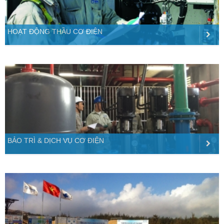
HOẠT ĐỘNG THẦU CƠ ĐIỆN
BẢO TRÌ & DỊCH VỤ CƠ ĐIỆN