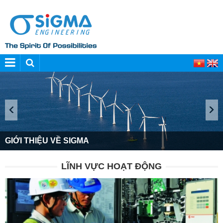
GIỚI THIỆU VỀ SIGMA
LĨNH VỰC HOẠT ĐỘNG