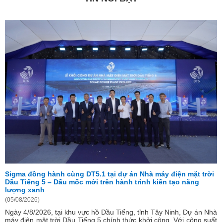
Sigma đồng hành cùng DT5.1 tại dự án Nhà máy điện mặt trời
K
Dầu Tiếng 5 – Dấu mốc mới trên hành trình kiến tạo năng
h
lượng xanh
(
(05/08/2026)
C
Ngày 4/8/2026, tại khu vực hồ Dầu Tiếng, tỉnh Tây Ninh, Dự án Nhà
t
máy điện mặt trời Dầu Tiếng 5 chính thức khởi công. Với công suất
đ