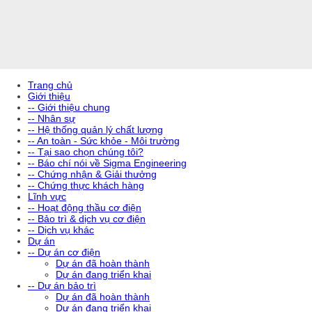
Trang chủ
Giới thiệu
-- Giới thiệu chung
-- Nhân sự
-- Hệ thống quản lý chất lượng
-- An toàn - Sức khỏe - Môi trường
-- Tại sao chọn chúng tôi?
-- Báo chí nói về Sigma Engineering
-- Chứng nhận & Giải thưởng
-- Chứng thực khách hàng
Lĩnh vực
-- Hoạt động thầu cơ điện
-- Bảo trì & dịch vụ cơ điện
-- Dịch vụ khác
Dự án
-- Dự án cơ điện
Dự án đã hoàn thành
Dự án đang triển khai
-- Dự án bảo trì
Dự án đã hoàn thành
Dự án đang triển khai