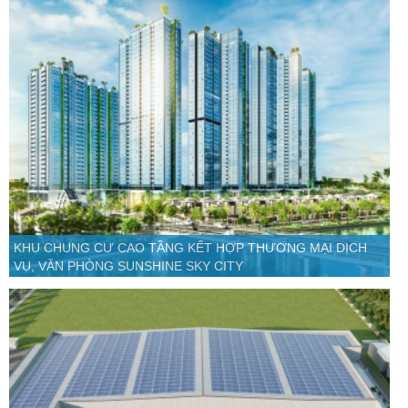
KHU CHUNG CƯ CAO TẦNG KẾT HỢP THƯƠNG MẠI DỊCH
VỤ, VĂN PHÒNG SUNSHINE SKY CITY