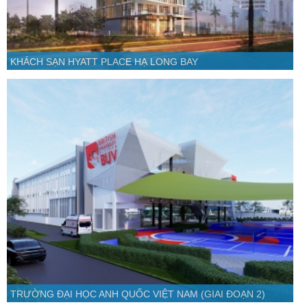
KHÁCH SẠN HYATT PLACE HẠ LONG BAY
TRƯỜNG ĐẠI HỌC ANH QUỐC VIỆT NAM (GIAI ĐOẠN 2)