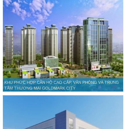
KHU PHỨC HỢP CĂN HỘ CAO CẤP, VĂN PHÒNG VÀ TRUNG
TÂM THƯƠNG MẠI GOLDMARK CITY