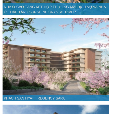
NHÀ Ở CAO TẦNG KẾT HỢP THƯƠNG MẠI DỊCH VỤ VÀ NHÀ
Ở THẤP TẦNG SUNSHINE CRYSTAL RIVER
KHÁCH SẠN HYATT REGENCY SAPA