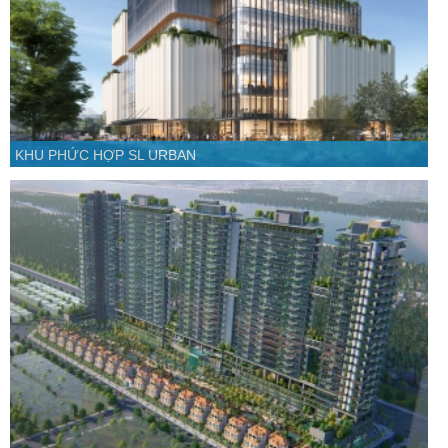
KHU PHỨC HỢP SL URBAN