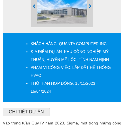
KHÁCH HÀNG: QUANTA COMPUTER INC.
ĐỊA ĐIỂM DỰ ÁN: KHU CÔNG NGHIỆP MỸ
THUẬN, HUYỆN MỸ LỘC, TỈNH NAM ĐỊNH
PHẠM VI CÔNG VIỆC: LẮP ĐẶT HỆ THỐNG
HVAC
THỜI HẠN HỢP ĐỒNG: 15/11/2023 -
15/04/2024
CHI TIẾT DỰ ÁN
Vào trung tuần Quý IV năm 2023, Sigma, một trong những công