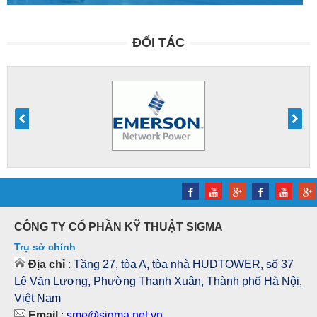
ĐỐI TÁC
CÔNG TY CỔ PHẦN KỸ THUẬT SIGMA
Trụ sở chính
Địa chỉ
:
Tầng 27, tòa A, tòa nhà HUDTOWER, số 37
Lê Văn Lương, Phường Thanh Xuân, Thành phố Hà Nội,
Việt Nam
Email
:
sme@sigma.net.vn