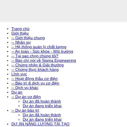
Trang chủ
Giới thiệu
-- Giới thiệu chung
-- Nhân sự
-- Hệ thống quản lý chất lượng
-- An toàn - Sức khỏe - Môi trường
-- Tại sao chọn chúng tôi?
-- Báo chí nói về Sigma Engineering
-- Chứng nhận & Giải thưởng
-- Chứng thực khách hàng
Lĩnh vực
-- Hoạt động thầu cơ điện
-- Bảo trì & dịch vụ cơ điện
-- Dịch vụ khác
Dự án
-- Dự án cơ điện
Dự án đã hoàn thành
Dự án đang triển khai
-- Dự án bảo trì
Dự án đã hoàn thành
Dự án đang triển khai
DỰ ÁN NĂNG LƯỢNG TÁI TẠO