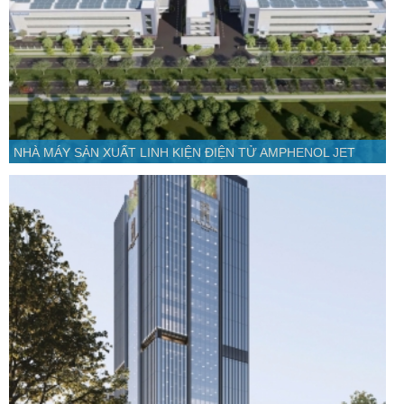
NHÀ MÁY SẢN XUẤT LINH KIỆN ĐIỆN TỬ AMPHENOL JET