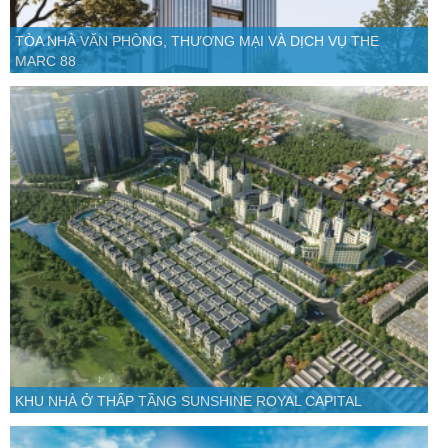
TÒA NHÀ VĂN PHÒNG, THƯƠNG MẠI VÀ DỊCH VỤ THE
MARC 88
KHU NHÀ Ở THẤP TẦNG SUNSHINE ROYAL CAPITAL