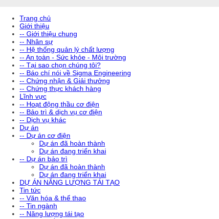
Trang chủ
Giới thiệu
-- Giới thiệu chung
-- Nhân sự
-- Hệ thống quản lý chất lượng
-- An toàn - Sức khỏe - Môi trường
-- Tại sao chọn chúng tôi?
-- Báo chí nói về Sigma Engineering
-- Chứng nhận & Giải thưởng
-- Chứng thực khách hàng
Lĩnh vực
-- Hoạt động thầu cơ điện
-- Bảo trì & dịch vụ cơ điện
-- Dịch vụ khác
Dự án
-- Dự án cơ điện
Dự án đã hoàn thành
Dự án đang triển khai
-- Dự án bảo trì
Dự án đã hoàn thành
Dự án đang triển khai
DỰ ÁN NĂNG LƯỢNG TÁI TẠO
Tin tức
-- Văn hóa & thể thao
-- Tin ngành
-- Năng lượng tái tạo