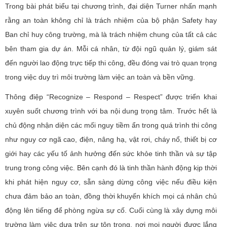
Trong bài phát biểu tại chương trình, đại diện Turner nhấn mạnh
rằng an toàn không chỉ là trách nhiệm của bộ phận Safety hay
Ban chỉ huy công trường, mà là trách nhiệm chung của tất cả các
bên tham gia dự án. Mỗi cá nhân, từ đội ngũ quản lý, giám sát
đến người lao động trực tiếp thi công, đều đóng vai trò quan trọng
trong việc duy trì môi trường làm việc an toàn và bền vững.
Thông điệp “Recognize – Respond – Respect” được triển khai
xuyên suốt chương trình với ba nội dung trọng tâm. Trước hết là
chủ động nhận diện các mối nguy tiềm ẩn trong quá trình thi công
như nguy cơ ngã cao, điện, nâng hạ, vật rơi, cháy nổ, thiết bị cơ
giới hay các yếu tố ảnh hưởng đến sức khỏe tinh thần và sự tập
trung trong công việc. Bên cạnh đó là tinh thần hành động kịp thời
khi phát hiện nguy cơ, sẵn sàng dừng công việc nếu điều kiện
chưa đảm bảo an toàn, đồng thời khuyến khích mọi cá nhân chủ
động lên tiếng để phòng ngừa sự cố. Cuối cùng là xây dựng môi
trường làm việc dựa trên sự tôn trọng, nơi mọi người được lắng